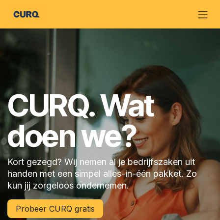
Overslaan naar inhoud
CURQ. Wat
doen we?
Kort gezegd? Wij nemen al je bedrijfszaken uit
handen met een simpel alles-in-één pakket. Zo
kun jij zorgeloos ondernemen.
Probeer CURQ gratis