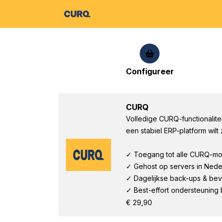
Overslaan naar inhoud
St
Configureer
CURQ
Volledige CURQ-functionalitei
een stabiel ERP-platform wil
✓ Toegang tot alle CURQ-m
✓ Gehost op servers in Nede
✓ Dagelijkse back-ups & bev
✓ Best-effort ondersteuning b
€
29,90