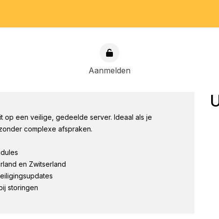
artpagina
Prijzen
Support
Doe mee
Aanmelden
U
t op een veilige, gedeelde server. Ideaal als je
t zonder complexe afspraken.
odules
rland en Zwitserland
eiligingsupdates
ij storingen