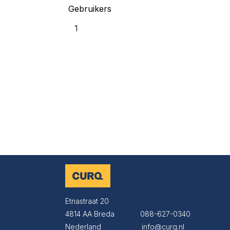
Gebruikers
Etnastraat 20
4814 AA Breda
​​​​088-627-0340
Nederland
​​​​info@curq.nl