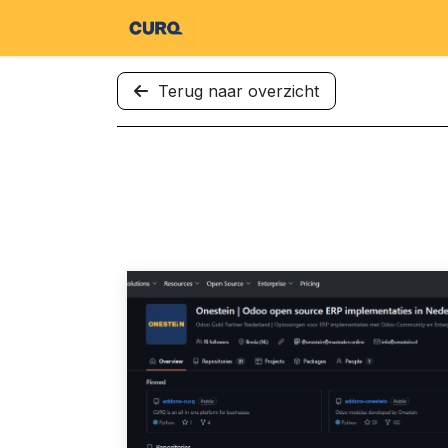
Overslaan naar inhoud
St
Terug naar overzicht