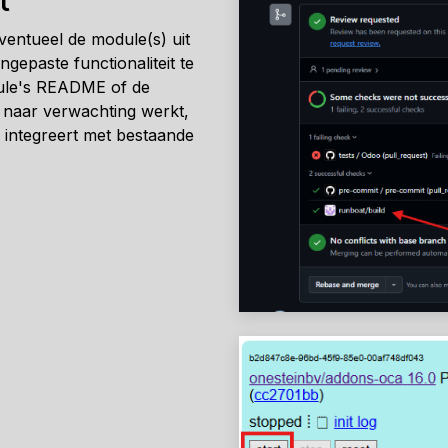
ventueel de module(s) uit
gepaste functionaliteit te
odule's README of de
s naar verwachting werkt,
ed integreert met bestaande