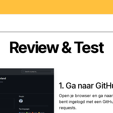
artpagina
Prijzen
Support
Doe mee
Review & Test
1. Ga naar Git
Open je browser en ga naa
bent ingelogd met een GitHu
requests.